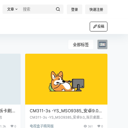
文章
登录
快速注册
投稿
全部标签
3s
5免拆卡刷
CM311-3s -YS_MSO9385_安卓9.0_
当贝桌面_免拆卡刷固件包-内有教程
包
CM311-3s -YS_MSO9385_安卓9.0_当贝桌面_
免拆卡刷固件包-内有教程【讯码固件】
【讯码固件】
1.3k
0
电视盒子精简版
361
0