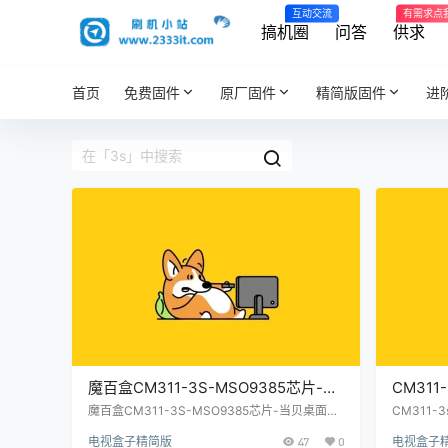
互动交流
有需求点
搞机圈
问答
供求
首页
免费固件
原厂固件
精简版固件
进
魔百盒CM311-3S-MSO9385芯片-当
CM311
贝桌面卡刷固件包(内有教程)
固件包
魔百盒CM311-3S-MSO9385芯片-当贝桌面卡
CM311-
刷固件包(内有教程)
【乐家桌
电视盒子精简版
47
0
电视盒子