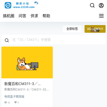
搞机圈
问答
供求
帮助
全部标签
3S／CM311
新魔百和CM311-3／
CM311-3S／CM311-
新魔百和CM311-3／CM311-3S／
3SP_YST代工_mso9385_
CM311-3SP_YST代工_mso9385_
电视盒子精简版
安卓9_当贝桌面-优盘直刷固件包(内
安卓9_当贝桌面-优盘直刷固
有教程)
43
0
件包(内有教程)