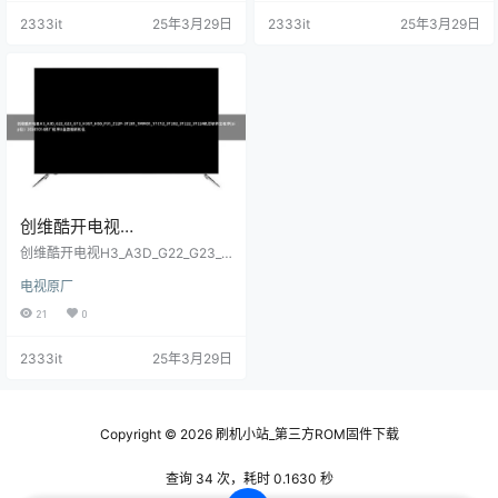
主程序20240621原厂程序U
主程序(bin包）20241014原
2333it
25年3月29日
2333it
25年3月29日
盘数据刷机包
厂程序U盘数据刷机包
创维酷开电视
H3_A3D_G22_G23_GT3_H
创维酷开电视H3_A3D_G22_G23_G
3GT_H5D_P31_Z22P-
T3_H3GT_H5D_P31_Z22P-3T201
电视原厂
_1MM01_1TC12_3T202_3T222_3T
3T201_1MM01_1TC12_3T2
224机芯软件主程序(zip包）20241
21
0
02_3T222_3T224机芯软件
014原厂程序U盘数据刷机包
主程序(zip包）20241014原
2333it
25年3月29日
厂程序U盘数据刷机包
Copyright © 2026
刷机小站_第三方ROM固件下载
查询 34 次，耗时 0.1630 秒