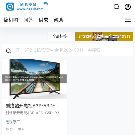
搞机圈
问答
供求
帮助
全部标签
3T212机芯软件bin包20240311
创维酷开电视A3P-A3D-
G5D-P3D-H5D-1TA02-
创维酷开电视A3P-A3D-G5D-P3D
3T212机芯软件bin包
-H5D-1TA02-3T212机芯软件bin
电视原厂
包20240311原厂程序U盘数据刷机
20240311原厂程序U盘数据
包
23
0
刷机包