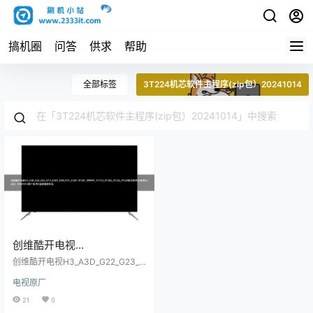
搞机圈
问答
供求
帮助
全部标签
3T224机芯软件主程序(zip包）20241014
创维酷开电视
H3_A3D_G22_G23_GT3_H
创维酷开电视H3_A3D_G22_G23_G
3GT_H5D_P31_Z22P-
T3_H3GT_H5D_P31_Z22P-3T201
电视原厂
_1MM01_1TC12_3T202_3T222_3T
3T201_1MM01_1TC12_3T2
224机芯软件主程序(zip包）20241
21
0
02_3T222_3T224机芯软件
014原厂程序U盘数据刷机包