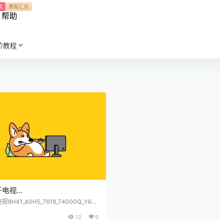
我
教程汇总
帮助
阶教程
开电视
0H5_7618_T4000Q_Y640_ee
8H41_40H5_7618_T4000Q_Y64
rom软件烧录包原厂程序U盘数据刷机包
屏参软件烧录包原厂程序U盘数
12
0