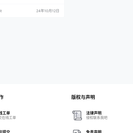
包
t
24年10月12日
作
版权与声明
线工单
法律声明
交在线工单
侵权联系我吧
议提交
免责声明