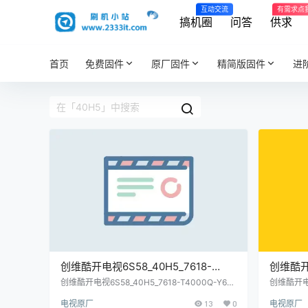
互动交流
有需求点
搞机圈
问答
供求
首页
免费固件
原厂固件
精简版固件
进
创维酷开电视6S58_40H5_7618-
创维酷
T4000Q-Y640_EEPROM屏参烧录软
8H41_4
创维酷开电视6S58_40H5_7618-T4000Q-Y64
创维酷开电视
0_EEPROM烧录软件原厂程序U盘数据刷机包
0_eep
件原厂程序U盘数据刷机包
prom
电视原厂
13
0
电视原厂