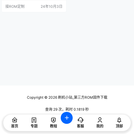
告，屏蔽强制更新 4，解除APK安装
接ROM定制
24年10月3日
限制，现在可以随意安装应用软
件。 二、刷机事项： 三、ROM系统
实机截图：
Copyright © 2026
刷机小站_第三方ROM固件下载
查询 29 次，耗时 0.1819 秒
首页
专题
教程
客服
我的
顶部