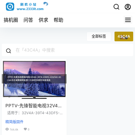
搞机圈
问答
供求
帮助
全部标签
43C4A
PPTV-先锋智能电视32V4A-
39T4-43DF5-43VF4A-
适用于：32V4A-39T4-43DF5-4
43C4A当贝桌面精简版第三
3VF4A-43C4A 一、固件说明： 精
精简版固件
简内容如下： 1，去除原厂桌面锁
方刷机包固件电视系统
定，用精简版的当贝桌面。 2，去除
164.6k
0
多余的系统软件 3，屏蔽开关机广