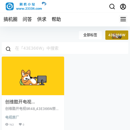
搞机圈
问答
供求
帮助
全部标签
43E366W
创维酷开电视
9R48_43E366W原厂程序U
创维酷开电视9R48_43E366W原厂
盘数据刷机包
程序U盘数据刷机包
电视原厂
963
0