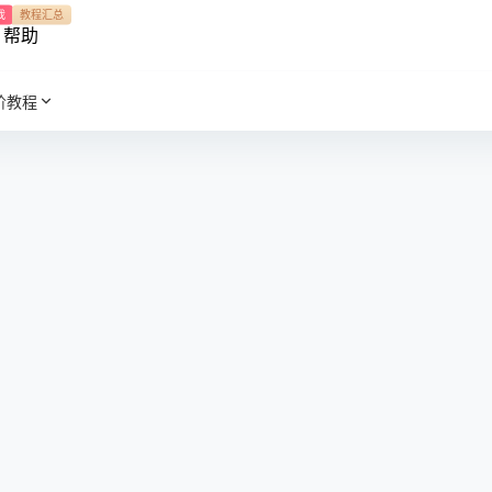
我
教程汇总
帮助
阶教程