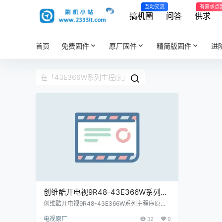
互动交流
有需求点
搞机圈
问答
供求
首页
免费固件
原厂固件
精简版固件
进
创维酷开电视9R48-43E366W系列主
程序原厂程序U盘数据刷机包
创维酷开电视9R48-43E366W系列主程序原厂
程序U盘数据刷机包
电视原厂
32
0