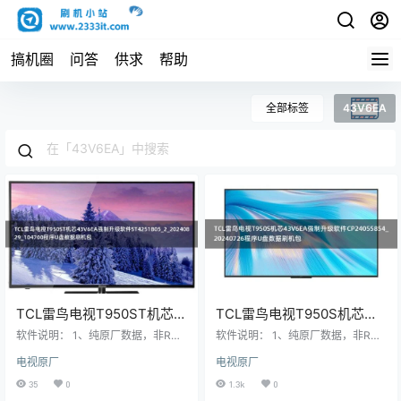
搞机圈
问答
供求
帮助
全部标签
43V6EA
TCL雷鸟电视T950ST机芯
TCL雷鸟电视T950S机芯
43V6EA强制升级软件
43V6EA强制升级软件
软件说明： 1、纯原厂数据，非ROO
软件说明： 1、纯原厂数据，非ROO
ST4251B05_2_20240829_1
T，非修改版； 2、刷机有风险也有
CP24055854_20240726程
T，非修改版； 2、刷机有风险也有
电视原厂
电视原厂
乐趣，一切源于刷机导致后果自
乐趣，一切源于刷机导致后果自
04700程序U盘数据刷机包
序U盘数据刷机包
负，本网站概不负责； 3、本网站所
负，本网站概不负责； 3、本网站所
35
0
1.3k
0
有资料仅供测试和技术交流使用，
有资料仅供测试和技术交流使用，