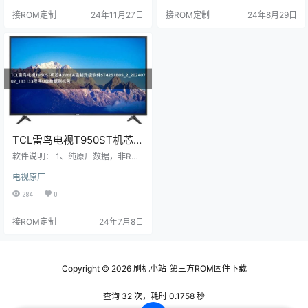
请下载后24小时内删除，谢谢合
请下载后24小时内删除，谢谢合
接ROM定制
24年11月27日
接ROM定制
24年8月29日
作！ 下方可查询对应的刷机方法和
作！ 下方可查询对应的刷机方法和
刷机工具
刷机工具
TCL雷鸟电视T950ST机芯
43V6EA强制升级软件
软件说明： 1、纯原厂数据，非ROO
ST4251B05_2_20240702_1
T，非修改版； 2、刷机有风险也有
电视原厂
乐趣，一切源于刷机导致后果自
13133程序U盘数据刷机包
负，本网站概不负责； 3、本网站所
284
0
有资料仅供测试和技术交流使用，
请下载后24小时内删除，谢谢合
接ROM定制
24年7月8日
作！ 下方可查询对应的刷机方法和
刷机工具
Copyright © 2026
刷机小站_第三方ROM固件下载
查询 32 次，耗时 0.1758 秒