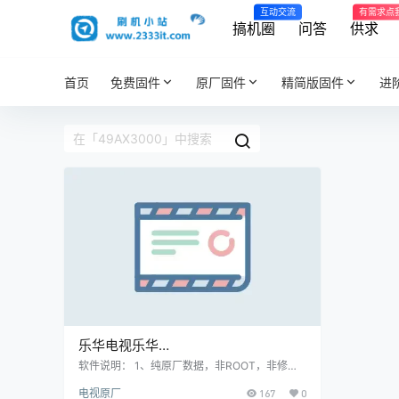
互动交流
有需求点
搞机圈
问答
供求
首页
免费固件
原厂固件
精简版固件
进
乐华电视乐华
49AX3000_1HV510WKACN.01_ST48
软件说明： 1、纯原厂数据，非ROOT，非修改
版，官方售后站数据； 2、刷机有风险也有乐
51D03-3_20170413_232453电视刷
电视原厂
167
0
趣，一切源于刷机导致后果自负，本网站概不负