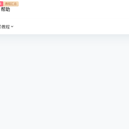
我
教程汇总
帮助
阶教程