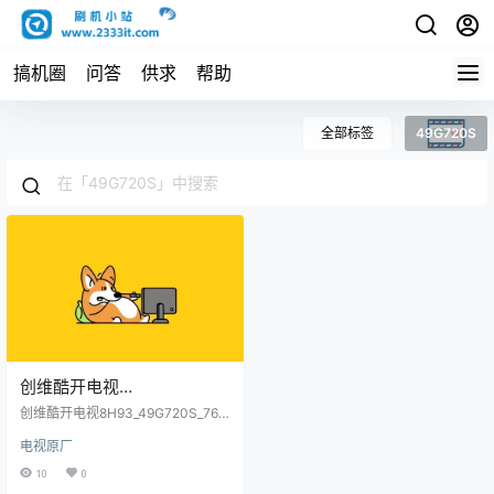
搞机圈
问答
供求
帮助
全部标签
49G720S
创维酷开电视
8H93_49G720S_7626-
创维酷开电视8H93_49G720S_762
T4900L-T091_eeprom软件
6-T4900L-T091_eeprom软件烧录
电视原厂
包原厂程序U盘数据刷机包
烧录包原厂程序U盘数据刷机
10
0
包