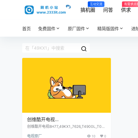
互动交流
有需求点
搞机圈
问答
供求
首页
免费固件
原厂固件
精简版固件
进
创维酷开电视
8H77_49KX1_7626_T4900L_T041_e
创维酷开电视8H77_49KX1_7626_T4900L_T041
_eeprom软件烧录包原厂程序U盘数据刷机包
eprom软件烧录包原厂程序U盘数据刷
电视原厂
10
0