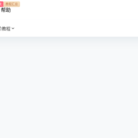
我
教程汇总
帮助
阶教程