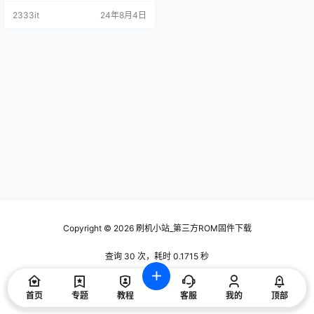
技术交流使用，请下载后24小时内
2333it
24年8月4日
删除，谢谢合作！ 资料描述 4T-C6
0CFZA_4T-70CFZA_4T-70CFMA_
4T-70CFKA_4T-70CFXA_4T-70C
FCA，4T-60CFMA_4T-60CFKA_4
T-60CF…
Copyright © 2026
刷机小站_第三方ROM固件下载
查询 30 次，耗时 0.1715 秒
首页
专题
教程
客服
我的
顶部