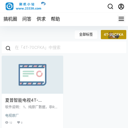
搞机圈
问答
供求
帮助
全部标签
4T-70CFKA
夏普智能电视4T-
70CFKA,4T-70CFXA,4T-
软件说明： 1、纯原厂数据，非ROO
70CFCA强制升级软件
T，非修改版，官方售后站数据；
电视原厂
2、刷机有风险也有乐趣，一切源于
Ver1.06220419原厂系统刷
刷机导致后果自负，本网站概不负
12
0
机数据固件升级包
责； 3、本网站所有资料仅供测试和