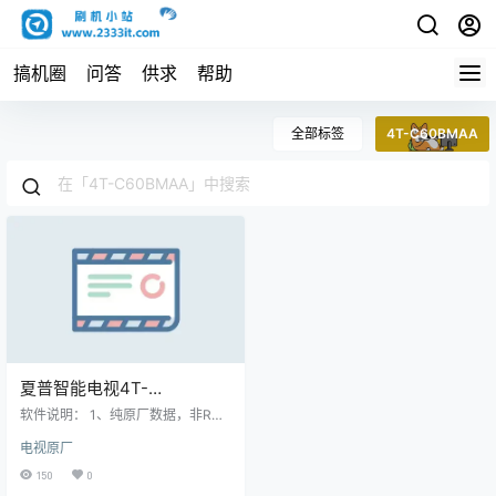
搞机圈
问答
供求
帮助
全部标签
4T-C60BMAA
夏普智能电视4T-
C60ANAA,4T-
软件说明： 1、纯原厂数据，非ROO
C70ANAA,4T-
T，非修改版，官方售后站数据；
电视原厂
2、刷机有风险也有乐趣，一切源于
C60BMAA,4T-C70BMAA强
刷机导致后果自负，本网站概不负
150
0
制升级软件v1.18180809原厂
责； 3、本网站所有资料仅供测试和