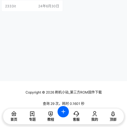
系统刷机数据固件升级包
技术交流使用，请下载后24小时内
2333it
24年6月30日
删除，谢谢合作！ 资料描述 4T-C6
0ANAA,4T-C70ANAA,4T-C60BM
AA,4T-C70BMAA强升软件版本Ga
ea_PackA01_v1.31211109，本地升
级版本Gaea_Pac…
Copyright © 2026
刷机小站_第三方ROM固件下载
查询 29 次，耗时 0.1601 秒
首页
专题
教程
客服
我的
顶部