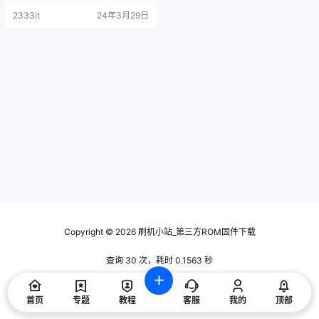
技术交流使用，请下载后24小时内
2333it
24年3月29日
删除，谢谢合作！ 下方可查询对应
的刷机方法和刷机工具
Copyright © 2026
刷机小站_第三方ROM固件下载
查询 30 次，耗时 0.1563 秒
首页
专题
教程
客服
我的
顶部