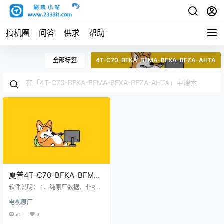
搞机圈
问答
供求
帮助
全部标签
4T-C70-BFKA-BFMA-BFXA-BFZA-AHTA
夏普4T-C70-BFKA-BFMA-
BFXA-BFZA-AHTA智能电视
软件说明： 1、纯原厂数据，非ROO
系统V2.72.230221(T3.2)版
T，非修改版，官方售后站数据；
电视原厂
2、刷机有风险也有乐趣，一切源于
本_电视刷机数据固件升级包
刷机导致后果自负，本网站概不负
61
0
责； 3、本网站所有资料仅供测试和