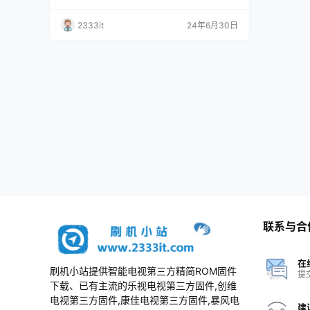
原厂系统刷机数据固件升级包
责； 3、本网站所有资料仅供测试和技术交流使
用，请下载后24小时内删除，谢谢合作！ 资料
2333it
24年6月30日
描述 4T-C60ANAA,4T-C70ANAA,4T-C60BM
AA,4T-C70BMAA强升软件版本Gaea_PackA0
1_v1.31211109，本地升级版本Gaea_Pac…
联系与合
在
刷机小站提供智能电视第三方精简ROM固件
提
下载、已有主流的乐视电视第三方固件,创维
电视第三方固件,康佳电视第三方固件,暴风电
建