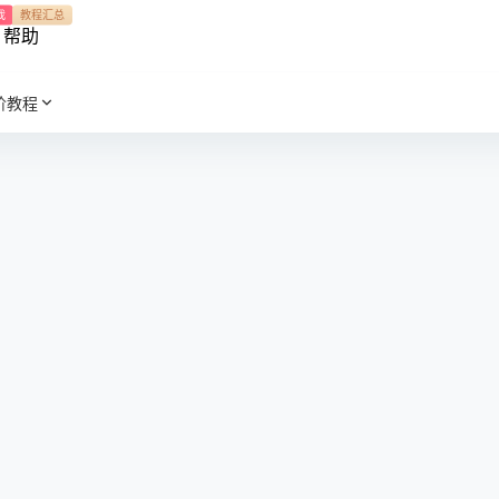
我
教程汇总
帮助
阶教程