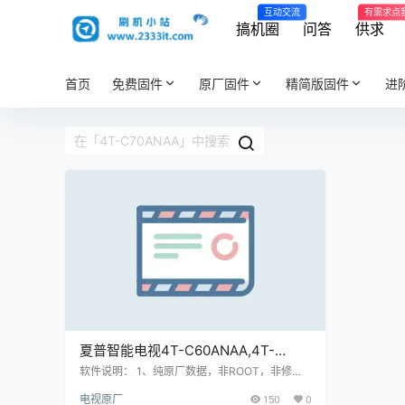
互动交流
有需求点
搞机圈
问答
供求
首页
免费固件
原厂固件
精简版固件
进
夏普智能电视4T-C60ANAA,4T-
C70ANAA,4T-C60BMAA,4T-
软件说明： 1、纯原厂数据，非ROOT，非修改
版，官方售后站数据； 2、刷机有风险也有乐
C70BMAA强制升级软件v1.18180809
电视原厂
150
0
趣，一切源于刷机导致后果自负，本网站概不负