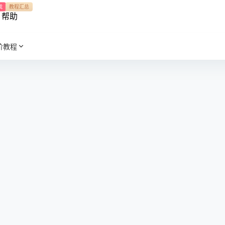
我
教程汇总
帮助
阶教程