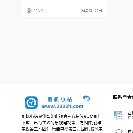
责； 3、本网站所有资料仅供测试和技术交流使
用，请下载后24小时内删除，谢谢合作！ 刷机
2333it
24年5月27日
包内包含对应的刷机方法 资料描述 软件版本Ver
3.22180130_3.29220304，适用机型：58_65S
U766A_58_65MY8008A_58MY_TX8…
联系与合
在
刷机小站提供智能电视第三方精简ROM固件
提
下载、已有主流的乐视电视第三方固件,创维
电视第三方固件,康佳电视第三方固件,暴风电
建