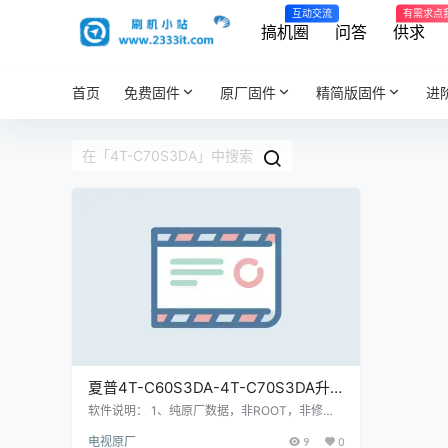
互动交流
有需求点
搞机圈
问答
供求
首页
免费固件
原厂固件
精简版固件
进
夏普4T-C60S3DA-4T-C70S3DA升
级软件Ver3.22180130_3.29220304
软件说明： 1、纯原厂数据，非ROOT，非修改
版，官方售后站数据； 2、刷机有风险也有乐
智能电视系统刷机数据固件升级包
电视原厂
9
0
趣，一切源于刷机导致后果自负，本网站概不负