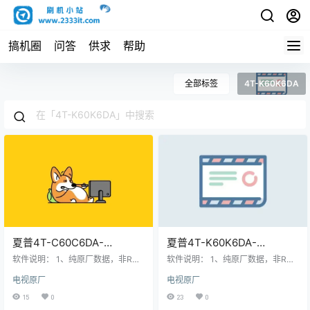
搞机圈
问答
供求
帮助
全部标签
4T-K60K6DA
夏普4T-C60C6DA-
夏普4T-K60K6DA-
C65C6DA-C70C6DA-
K65K6DA-K70K6DA-
软件说明： 1、纯原厂数据，非ROO
软件说明： 1、纯原厂数据，非ROO
C75C6DA升级软件
T，非修改版，官方售后站数据；
K75K6DA升级软件
T，非修改版，官方售后站数据；
电视原厂
电视原厂
2、刷机有风险也有乐趣，一切源于
2、刷机有风险也有乐趣，一切源于
V4.004.210709智能电视系
V4.004.210709智能电视系
刷机导致后果自负，本网站概不负
刷机导致后果自负，本网站概不负
15
0
23
0
统刷机数据固件升级包
统刷机数据固件升级包
责； 3、本网站所有资料仅供测试和
责； 3、本网站所有资料仅供测试和