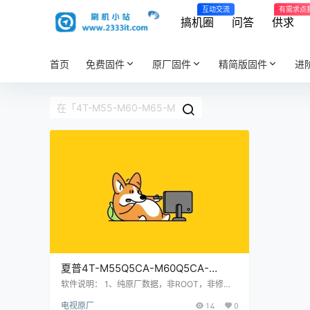
互动交流
有需求点
搞机圈
问答
供求
首页
免费固件
原厂固件
精简版固件
进
夏普4T-M55Q5CA-M60Q5CA-
M65Q5CA-M70Q5CA-M75Q5CA智
软件说明： 1、纯原厂数据，非ROOT，非修改
版，官方售后站数据； 2、刷机有风险也有乐
能电视系统V3.032.221203(T3.2)版
电视原厂
14
0
趣，一切源于刷机导致后果自负，本网站概不负