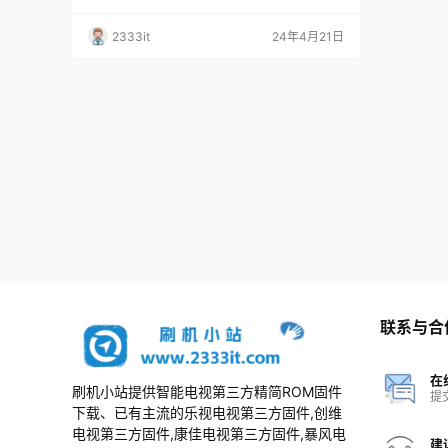
本_电视刷机数据固件升级包
责； 3、本网站所有资料仅供测试和技术交流使
用，请下载后24小时内删除，谢谢合作！ 资料
2333it
24年4月21日
描述 适用于型号； 4T-Z55B7CA_4T-K55B7CA
_4T-C55B7CA_4T-M55Q5CA_4T-L60B5CA_4
T-Z60B7CA_4T-Z60B7CA_4T-K…
联系与合
在
刷机小站提供智能电视第三方精简ROM固件
提
下载、已有主流的乐视电视第三方固件,创维
电视第三方固件,康佳电视第三方固件,暴风电
建