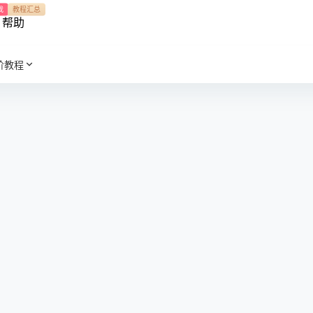
我
教程汇总
帮助
阶教程