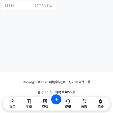
技术交流使用，请下载后24小时内
2333it
24年4月21日
删除，谢谢合作！ 资料描述 适用于
型号； 4T-Z55B7CA_4T-K55B7C
A_4T-C55B7CA_4T-M55Q5CA_4T
-L60B5CA_4T-Z60B7CA_4T-Z60
B7CA_4T-K…
Copyright © 2026
刷机小站_第三方ROM固件下载
查询 30 次，耗时 0.1605 秒
首页
专题
教程
客服
我的
顶部