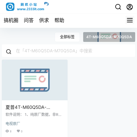
搞机圈
问答
供求
帮助
全部标签
4T-M60Q5DA-M70Q5DA
夏普4T-M60Q5DA-
M70Q5DA智能电视系统
软件说明： 1、纯原厂数据，非ROO
V3.032.221203(T3.2)版本_
T，非修改版，官方售后站数据；
电视原厂
2、刷机有风险也有乐趣，一切源于
电视刷机数据固件升级包
刷机导致后果自负，本网站概不负
8
0
责； 3、本网站所有资料仅供测试和