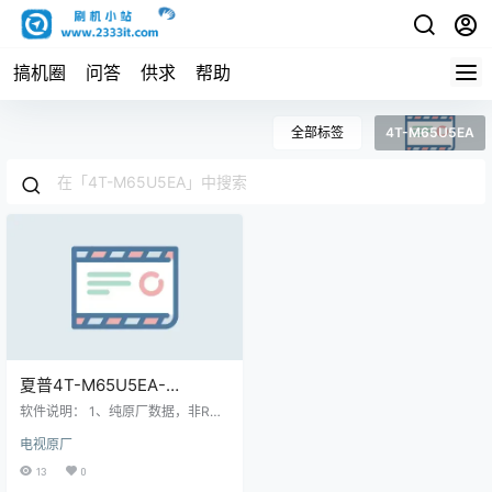
搞机圈
问答
供求
帮助
全部标签
4T-M65U5EA
夏普4T-M65U5EA-
M65U6EA升级软件
软件说明： 1、纯原厂数据，非ROO
V2.45220712智能电视系统
T，非修改版，官方售后站数据；
电视原厂
2、刷机有风险也有乐趣，一切源于
刷机数据固件升级包
刷机导致后果自负，本网站概不负
13
0
责； 3、本网站所有资料仅供测试和