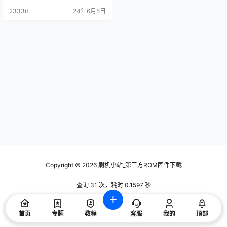
技术交流使用，请下载后24小时内
2333it
24年6月5日
删除，谢谢合作！ 刷机包内包含对
应的刷机方法 资料描述 软件版本：
2.45220712
Copyright © 2026
刷机小站_第三方ROM固件下载
查询 31 次，耗时 0.1597 秒
首页
专题
教程
客服
我的
顶部