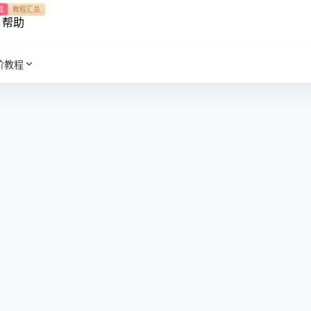
我
教程汇总
帮助
阶教程