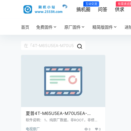
互动交流
有需求点
搞机圈
问答
供求
首页
免费固件
原厂固件
精简版固件
进
夏普4T-M65U5EA-M70U5EA-
M75U5EA智能电视系统V3.06221107
软件说明： 1、纯原厂数据，非ROOT，非修改
版，官方售后站数据； 2、刷机有风险也有乐
版本_电视刷机数据固件升级包
电视原厂
8
0
趣，一切源于刷机导致后果自负，本网站概不负