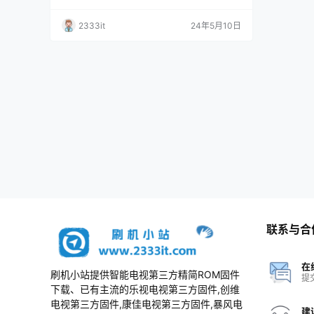
责； 3、本网站所有资料仅供测试和技术交流使
用，请下载后24小时内删除，谢谢合作！ 资料
2333it
24年5月10日
描述 软件版本：V3.06221107，适用机型：4T-
M65U5EA_4T-M70U5EA_4T-M75U5EA_4T-M
65U6EA_4T-M70U6EA_4T-M75U6EA_…
联系与合
在
刷机小站提供智能电视第三方精简ROM固件
提
下载、已有主流的乐视电视第三方固件,创维
电视第三方固件,康佳电视第三方固件,暴风电
建