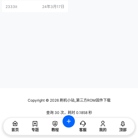
技术交流使用，请下载后24小时内
2333it
24年3月17日
删除，谢谢合作！ 下方可查询对应
的刷机方法和刷机工具
Copyright © 2026
刷机小站_第三方ROM固件下载
查询 30 次，耗时 0.1858 秒
首页
专题
教程
客服
我的
顶部