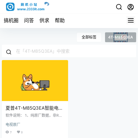
搞机圈
问答
供求
帮助
全部标签
4T-M85Q3EA
夏普4T-M85Q3EA智能电视
系统V6.016.230505版本_电
软件说明： 1、纯原厂数据，非ROO
视刷机数据固件升级包
T，非修改版，官方售后站数据；
电视原厂
2、刷机有风险也有乐趣，一切源于
刷机导致后果自负，本网站概不负
7
0
责； 3、本网站所有资料仅供测试和