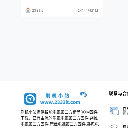
数据固件升级包
责； 3、本网站所有资料仅供测试和技术交流使
用，请下载后24小时内删除，谢谢合作！ 资料
2333it
24年4月21日
描述 适用于型号； 4T-Z55B7CA_4T-K55B7CA
_4T-C55B7CA_4T-M55Q5CA_4T-L60B5CA_4
T-Z60B7CA_4T-Z60B7CA_4T-K…
联系与合
在
刷机小站提供智能电视第三方精简ROM固件
提
下载、已有主流的乐视电视第三方固件,创维
电视第三方固件,康佳电视第三方固件,暴风电
建