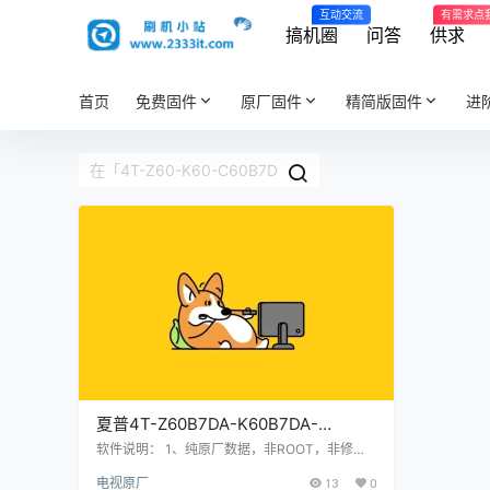
互动交流
有需求点
搞机圈
问答
供求
首页
免费固件
原厂固件
精简版固件
进
夏普4T-Z60B7DA-K60B7DA-
C60B7DA智能电视系统
软件说明： 1、纯原厂数据，非ROOT，非修改
版，官方售后站数据； 2、刷机有风险也有乐
V3.032.221203(T3.2)版本_电视刷机
电视原厂
13
0
趣，一切源于刷机导致后果自负，本网站概不负