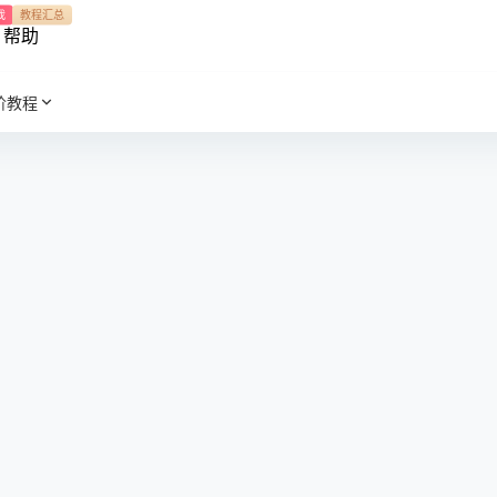
我
教程汇总
帮助
阶教程