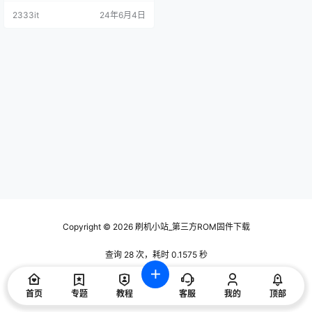
技术交流使用，请下载后24小时内
2333it
24年6月4日
删除，谢谢合作！ 刷机包内包含对
应的刷机方法 资料描述 4T-C60U5
DA 4T-C60U6DA 4T-Z60X6DA 4
T-K60K6DA 4T-C60C6DA 4T-C6
5U5DA …
Copyright © 2026
刷机小站_第三方ROM固件下载
查询 28 次，耗时 0.1575 秒
首页
专题
教程
客服
我的
顶部