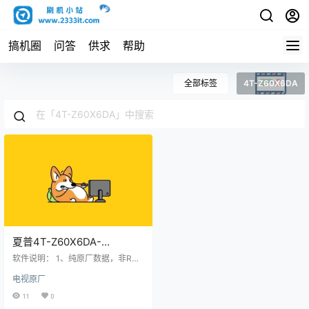
搞机圈
问答
供求
帮助
全部标签
4T-Z60X6DA
夏普4T-Z60X6DA-
Z65X6DA-Z70X6DA-
软件说明： 1、纯原厂数据，非ROO
Z75X6DA升级软件
T，非修改版，官方售后站数据；
电视原厂
2、刷机有风险也有乐趣，一切源于
V4.004.210709智能电视系
刷机导致后果自负，本网站概不负
11
0
统刷机数据固件升级包
责； 3、本网站所有资料仅供测试和