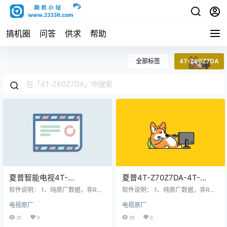
搞机圈
问答
供求
帮助
全部标签
4T-Z60Z7DA
夏普智能电视4T-
夏普4T-Z70Z7DA-4T-
Z60Z7DA,4T-Z70Z7DA,4T-
Z70Z7PA-4T-Z60Z7DA升
软件说明： 1、纯原厂数据，非ROO
软件说明： 1、纯原厂数据，非ROO
C60S3DA强制升级软件原厂
T，非修改版，官方售后站数据；
级软件
T，非修改版，官方售后站数据；
电视原厂
电视原厂
2、刷机有风险也有乐趣，一切源于
2、刷机有风险也有乐趣，一切源于
系统刷机数据固件升级包
Ver3.22180130_3.2922030
刷机导致后果自负，本网站概不负
刷机导致后果自负，本网站概不负
25
0
28
0
4智能电视系统刷机数据固件
责； 3、本网站所有资料仅供测试和
责； 3、本网站所有资料仅供测试和