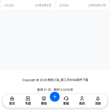
升级包
技术交流使用，请下载后24小时内
技术交流使用，请下载后24小时内
2333it
24年8月4日
2333it
24年5月27日
删除，谢谢合作！ 资料描述 4T-Z6
删除，谢谢合作！ 刷机包内包含对
0Z7DA_4T-Z70Z7DA_4T-C60S3
应的刷机方法 资料描述 软件版本Ve
DA_4T-70S3DA_4T-M60M5DA_4
r3.22180130_3.29220304，适用
T-M70M5DA_4T-M60M6DA_4T-
机型：58_65SU766A_58_65MY80
M70M6DA_4…
08A_58MY_TX8…
Copyright © 2026
刷机小站_第三方ROM固件下载
查询 31 次，耗时 0.1579 秒
首页
专题
教程
客服
我的
顶部