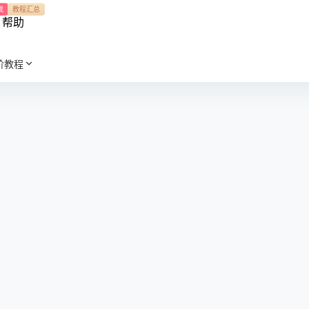
我
教程汇总
帮助
阶教程