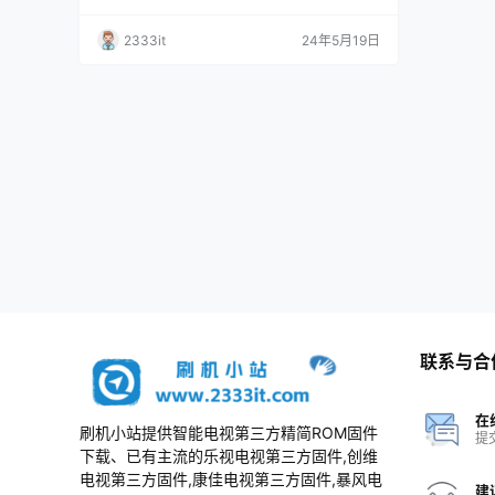
版本_电视刷机数据固件升级包
责； 3、本网站所有资料仅供测试和技术交流使
用，请下载后24小时内删除，谢谢合作！ 资料
2333it
24年5月19日
描述 适用机型50SU560A_50DS6000A_50MY
63A_50TX63A，软件版本1.26 刷机包内包含对
应的刷机方法
联系与合
在
刷机小站提供智能电视第三方精简ROM固件
提
下载、已有主流的乐视电视第三方固件,创维
电视第三方固件,康佳电视第三方固件,暴风电
建