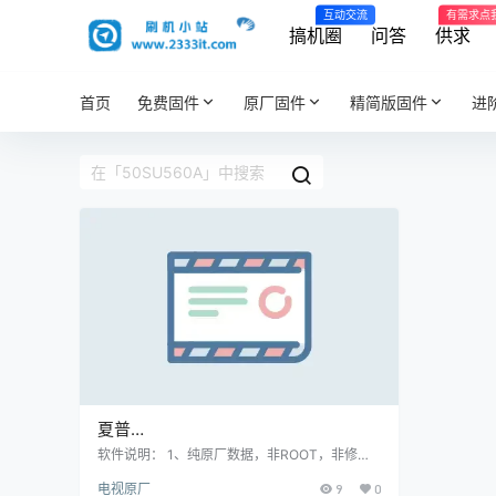
互动交流
有需求点
搞机圈
问答
供求
首页
免费固件
原厂固件
精简版固件
进
夏普
50SU560A_50DS6000A_50MY63A_
软件说明： 1、纯原厂数据，非ROOT，非修改
版，官方售后站数据； 2、刷机有风险也有乐
50TX63A升级软件智能电视系统1.26
电视原厂
9
0
趣，一切源于刷机导致后果自负，本网站概不负