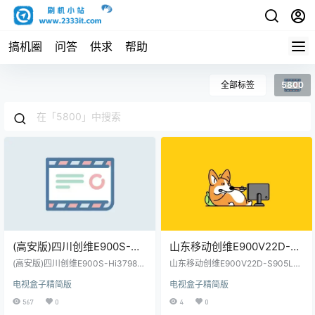
搞机圈
问答
供求
帮助
全部标签
5800
(高安版)四川创维E900S-
山东移动创维E900V22D-
Hi3798MV100-黑盒8G版-
S905L3B-5800-
(高安版)四川创维E900S-Hi3798M
山东移动创维E900V22D-S905L3
黄标签高安版-5800-
V100-黑盒8G版-黄标签高安版-58
2ABMA02-安卓4-当贝桌面
B-5800-2ABMA02-安卓4-当贝桌
电视盒子精简版
电视盒子精简版
00-2AHPM6B-主板-当贝桌面强刷
面线刷固件包(亲测)
2AHPM6B-主板-当贝桌面强
线刷固件包(亲测)
固件包-内有教程(亲测)
567
0
4
0
刷固件包-内有教程(亲测)