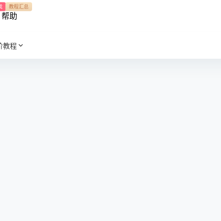
我
教程汇总
帮助
阶教程