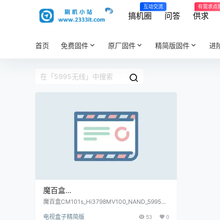
互动交流
有需求点
搞机圈
问答
供求
首页
免费固件
原厂固件
精简版固件
进
魔百盒
CM101s_Hi3798MV100_NAND_5995
魔百盒CM101s_Hi3798MV100_NAND_5995无
线_当贝桌面-强刷卡刷固件包(内有教程)(亲测)
无线_当贝桌面-强刷卡刷固件包(内有
电视盒子精简版
53
0