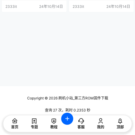
P50_G25_G30_G530_K60_
P50_G25_G30_G530_K60_
0_V7_2113原厂程序U盘数据刷机包
0_V7_2044原厂程序U盘数据刷机包
2333it
24年10月14日
2333it
24年10月14日
M1_M7S_S1YP_U7_V30_V7_
M1_M7S_S1YP_U7_V30_V7_
2113原厂程序U盘数据刷机
2044原厂程序U盘数据刷机
包
包
Copyright © 2026
刷机小站_第三方ROM固件下载
查询 27 次，耗时 0.2353 秒
首页
专题
教程
客服
我的
顶部