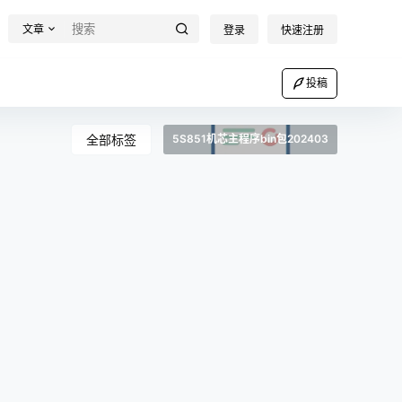
文章
登录
快速注册
投稿
全部标签
5S851机芯主程序bin包202403