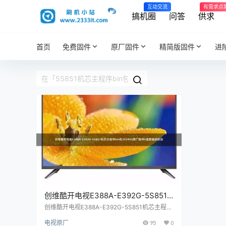
互动交流
有需求点
搞机圈
问答
供求
首页
免费固件
原厂固件
精简版固件
进
创维酷开电视E388A-E392G-5S851
机芯主程序bin包202403原厂程序U盘
创维酷开电视E388A-E392G-5S851机芯主程序
bin包202403原厂程序U盘数据刷机包
数据刷机包
电视原厂
95
0