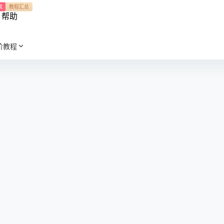
我
教程汇总
帮助
阶教程