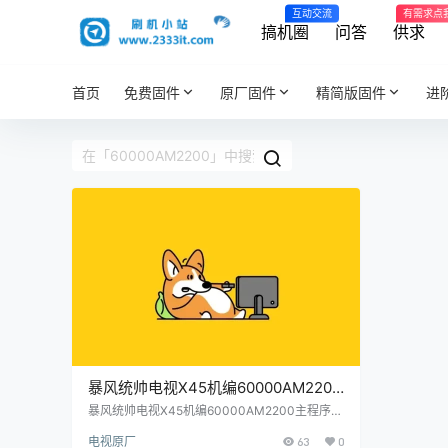
互动交流
有需求点
搞机圈
问答
供求
首页
免费固件
原厂固件
精简版固件
进
暴风统帅电视X45机编60000AM2200
主程序11162801屏程序30163802配屏
暴风统帅电视X45机编60000AM2200主程序11
162801屏程序30163802配屏V450HJ1-Q01原
V450HJ1-Q01原厂程序U盘数据刷机
电视原厂
63
0
厂程序U盘数据刷机包