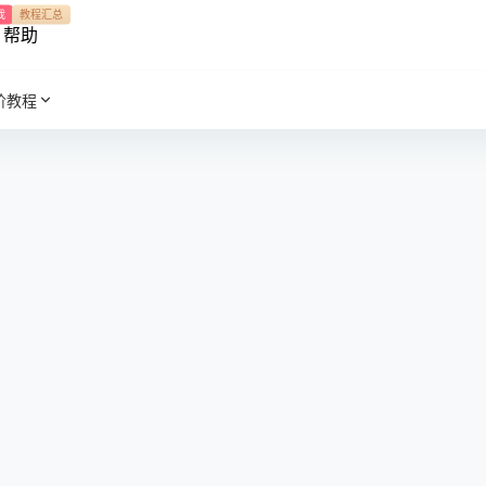
我
教程汇总
帮助
阶教程