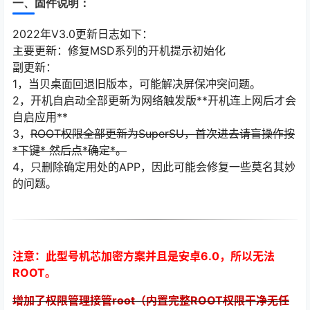
一、固件说明：
2022年V3.0更新日志如下：
主要更新：修复MSD系列的开机提示初始化
副更新：
1，当贝桌面回退旧版本，可能解决屏保冲突问题。
2，开机自启动全部更新为网络触发版**开机连上网后才会
自启应用**
3，
ROOT权限全部更新为SuperSU，首次进去请盲操作按
*下键* 然后点*确定*。
4，只删除确定用处的APP，因此可能会修复一些莫名其妙
的问题。
注意：此型号机芯加密方案并且是安卓6.0，所以无法
ROOT。
增加了权限管理接管root（内置完整ROOT权限干净无任