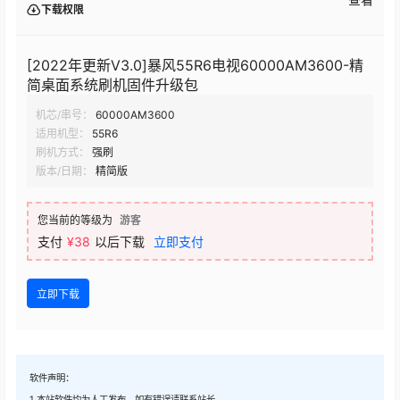
下载权限
[2022年更新V3.0]暴风55R6电视60000AM3600-精
简桌面系统刷机固件升级包
机芯/串号：
60000AM3600
适用机型：
55R6
刷机方式：
强刷
版本/日期：
精简版
您当前的等级为
游客
支付
¥38
以后下载
立即支付
立即下载
软件声明：
1.本站软件均为人工发布，如有错误请联系站长。