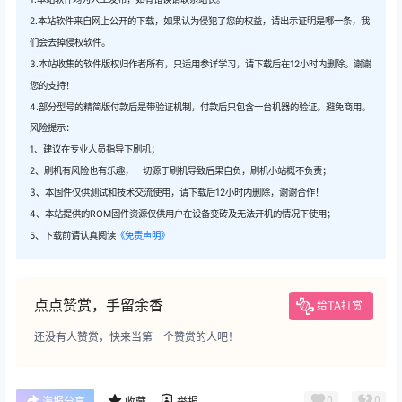
2.本站软件来自网上公开的下载，如果认为侵犯了您的权益，请出示证明是哪一条，我
们会去掉侵权软件。
3.本站收集的软件版权归作者所有，只适用参详学习，请下载后在12小时内删除。谢谢
您的支持！
4.部分型号的精简版付款后是带验证机制，付款后只包含一台机器的验证。避免商用。
风险提示：
1、建议在专业人员指导下刷机；
2、刷机有风险也有乐趣，一切源于刷机导致后果自负，刷机小站概不负责；
3、本固件仅供测试和技术交流使用，请下载后12小时内删除，谢谢合作！
4、本站提供的ROM固件资源仅供用户在设备变砖及无法开机的情况下使用；
5、下载前请认真阅读
《免责声明》
点点赞赏，手留余香
给TA打赏
还没有人赞赏，快来当第一个赞赏的人吧！
0
0
海报分享
收藏
举报