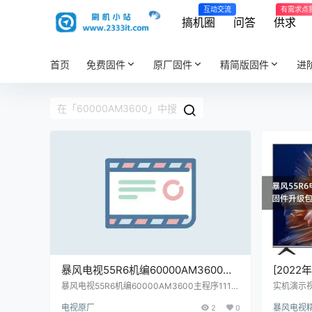
互动交流
有需求点
搞机圈
问答
供求
首页
免费固件
原厂固件
精简版固件
进
暴风电视55R6机编60000AM3600主
[2022
程序11170402屏程序30164505配屏
6000
暴风电视55R6机编60000AM3600主程序1117
实机演示视
0402屏程序30164505配屏ST5461D07-2原厂
新日志如
ST5461D07-2原厂程序U盘数据刷机
件升级
电视原厂
2
0
暴风电视
程序U盘数据刷机包
提示初始化