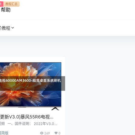
我
教程汇总
帮助
阶教程
年更新V3.0]暴风55R6电视
0AM3600-精简桌面系统刷机固
频 一、固件说明： 2022年V3.0更
下： 主要更新：修复MSD系列的开机
包
精简版
249
0
 副更新： 1，当贝桌面回退旧版本，