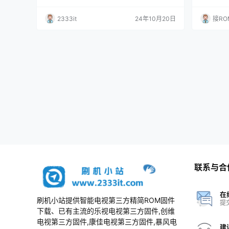
包
可能解决
新为网络触
2333it
24年10月20日
接RO
3，ROO
请盲操作按
定用处的
问题。 注
联系与合
在
刷机小站提供智能电视第三方精简ROM固件
提
下载、已有主流的乐视电视第三方固件,创维
电视第三方固件,康佳电视第三方固件,暴风电
建