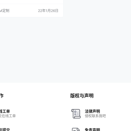
屏保冲突问题。 2，开机自启动全部更
发版**开机连上网后才会自启应用**
M定制
22年1月26日
T权限全部更新为SuperSU，首次进去
*下键* 然后点*确定*。 4，只删除确
APP，因此可能会修复一些莫名其妙的
…
作
版权与声明
线工单
法律声明
交在线工单
侵权联系我吧
议提交
免责声明