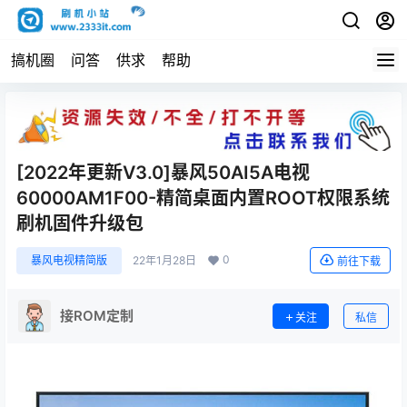
搞机圈
问答
供求
帮助
[2022年更新V3.0]暴风50AI5A电视
60000AM1F00-精简桌面内置ROOT权限系统
刷机固件升级包
0
暴风电视精简版
22年1月28日
前往下载
接ROM定制
关注
私信