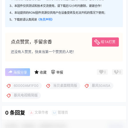
3、本固件仅供测试和技术交流使用，请下载后12小时内删除，谢谢合作！
4、本站提供的ROM固件资源仅供用户在设备变砖及无法开机的情况下使用；
5、下载前请认真阅读
《免责声明》
点点赞赏，手留余香
给TA打赏
还没有人赞赏，快来当第一个赞赏的人吧！
0
0
海报分享
收藏
举报
60000AM1F00
当贝桌面精简版
暴风50AI5A
暴风电视精简版
0 条回复
文章作者
管理员
A
M
欢迎您，新朋友，感谢参与互动！
确认修改