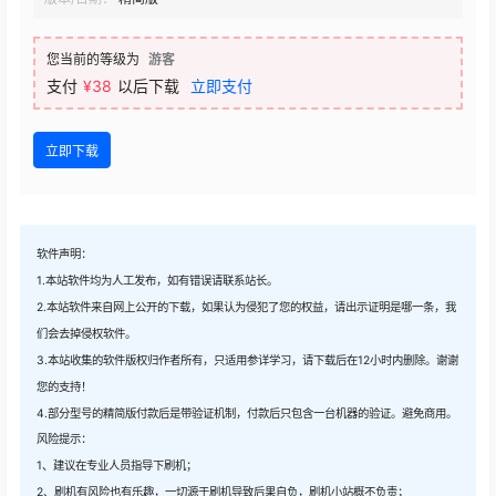
您当前的等级为
游客
支付
¥38
以后下载
立即支付
立即下载
软件声明：
1.本站软件均为人工发布，如有错误请联系站长。
2.本站软件来自网上公开的下载，如果认为侵犯了您的权益，请出示证明是哪一条，我
们会去掉侵权软件。
3.本站收集的软件版权归作者所有，只适用参详学习，请下载后在12小时内删除。谢谢
您的支持！
4.部分型号的精简版付款后是带验证机制，付款后只包含一台机器的验证。避免商用。
风险提示：
1、建议在专业人员指导下刷机；
2、刷机有风险也有乐趣，一切源于刷机导致后果自负，刷机小站概不负责；