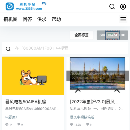
搞机圈
问答
供求
帮助
全部标签
60000AM1F00
暴风电视50AI5A机编
[2022年更新V3.0]暴风
60000AM1F00主程序
50AI5A电视60000AM1F00-
暴风电视50AI5A机编60000AM1F
实机演示视频 一、固件说明： 202
11173101屏程序30174103
00主程序11173101屏程序3017410
精简桌面内置ROOT权限系
2年V3.0更新日志如下： 主要更
电视原厂
暴风电视精简版
3配屏V500DJ6-QE1原厂程序U盘
新：修复MSD系列的开机提示初始
配屏V500DJ6-QE1原厂程序
统刷机固件升级包
数据刷机包
化 副更新： 1，当贝桌面回退旧版
14
0
13.3k
0
U盘数据刷机包
本，可能解决屏保冲突问题。 2，开