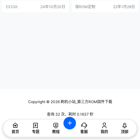
机自启动全部更新为网络触发版**
2333it
24年10月20日
接ROM定制
22年1月28日
开机连上网后才会自启应用** 3，R
OOT权限全部更新为SuperSU，首
次进去请盲操作按*下键* 然后点*确
定*。 4，只删除确定用处的APP，
因此可能会修复一些莫名其妙的问
题。 增…
Copyright © 2026
刷机小站_第三方ROM固件下载
查询 32 次，耗时 0.1637 秒
首页
专题
教程
客服
我的
顶部