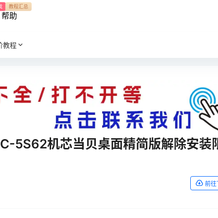
我
教程汇总
帮助
阶教程
5C-5S62机芯当贝桌面精简版解除安装
前往