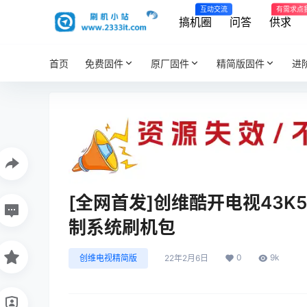
互动交流
有需求点
搞机圈
问答
供求
首页
免费固件
原厂固件
精简版固件
进
[全网首发]创维酷开电视43K
制系统刷机包
0
9k
创维电视精简版
22年2月6日