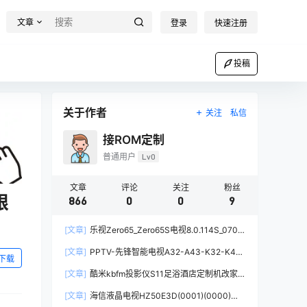
文章
登录
快速注册
投稿
关于作者
关注
私信
接ROM定制
普通用户
Lv0
文章
评论
关注
粉丝
限
866
0
0
9
[文章]
乐视Zero65_Zero65S电视8.0.114S_0706
当贝桌面精简版系统去广告去更新刷机固件升级包
[文章]
PPTV-先锋智能电视A32-A43-K32-K43
下载
当贝桌面精简版去广告第三方刷机包固件电视系统
[文章]
酷米kbfm投影仪S11足浴酒店定制机改家
用系统刷当贝桌面精简版完整固件刷机包
[文章]
海信液晶电视HZ50E3D(0001)(0000)版