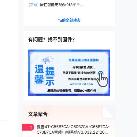
本D-BOM01-K0227_HISI_android7出厂程序数据
[文章]
康佳智能电视6a918平台
U盘刷机包
99014268_V1.0.11_LED55X8900S原厂数据U盘
强制升级安装包
Ta的全部动态
有问题？找不到固件？
文章聚合
1
夏普4T-C55B7CA-C60B7CA-C65B7CA-
C70B7CA智能电视系统V3.032.221203
。