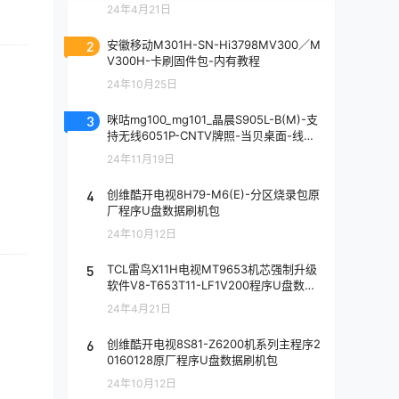
(T3.2)版本_电视刷机数据固件升级包
24年4月21日
2
安徽移动M301H-SN-Hi3798MV300／M
V300H-卡刷固件包-内有教程
24年10月25日
3
咪咕mg100_mg101_晶晨S905L-B(M)-支
持无线6051P-CNTV牌照-当贝桌面-线刷
固件包-内有教程(亲测)
24年11月19日
4
创维酷开电视8H79-M6(E)-分区烧录包原
厂程序U盘数据刷机包
24年10月12日
5
TCL雷鸟X11H电视MT9653机芯强制升级
软件V8-T653T11-LF1V200程序U盘数据
刷机包
24年4月21日
6
创维酷开电视8S81-Z6200机系列主程序2
0160128原厂程序U盘数据刷机包
24年10月12日