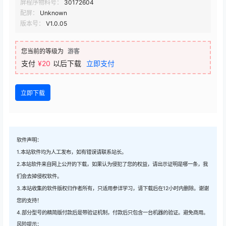
屏程序物料号：
30172604
配屏：
Unknown
版本号：
V1.0.05
您当前的等级为
游客
支付
¥20
以后下载
立即支付
立即下载
软件声明：
1.本站软件均为人工发布，如有错误请联系站长。
2.本站软件来自网上公开的下载，如果认为侵犯了您的权益，请出示证明是哪一条，我
们会去掉侵权软件。
3.本站收集的软件版权归作者所有，只适用参详学习，请下载后在12小时内删除。谢谢
您的支持！
4.部分型号的精简版付款后是带验证机制，付款后只包含一台机器的验证。避免商用。
风险提示：