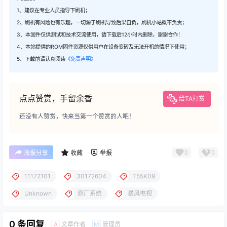
1、建议在专业人员指导下刷机；
2、刷机有风险也有乐趣，一切源于刷机导致后果自负，刷机小站概不负责；
3、本固件仅供测试和技术交流使用，请下载后12小时内删除，谢谢合作！
4、本站提供的ROM固件资源仅供用户在设备变砖及无法开机的情况下使用；
5、下载前请认真阅读
《免责声明》
点点赞赏，手留余香
给TA打赏
还没有人赞赏，快来当第一个赞赏的人吧！
0
0
海报分享
收藏
举报
11172101
30172604
T55K09
Unknown
原厂系统
暴风电视
0 条回复
文章作者
管理员
A
M