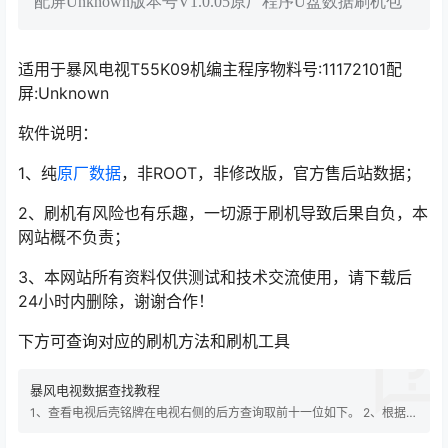
配屏Unknown版本号V1.0.05原厂程序U盘数据刷机包
适用于暴风电视T55K09机编主程序物料号:11172101配
屏:Unknown
软件说明：
1、纯
原厂数据
，非ROOT，非修改版，官方售后站数据；
2、刷机有风险也有乐趣，一切源于刷机导致后果自负，本
网站概不负责；
3、本网站所有资料仅供测试和技术交流使用，请下载后
24小时内删除，谢谢合作！
下方可查询对应的刷机方法和刷机工具
暴风电视数据查找教程
1、查看电视后壳铭牌在电视右侧的后方查询取前十一位如下。 2、根据查
询到的机编打开https://www.2333it.com/进行查询，例如：
600000MW300之后点击右上角搜索，之后选自己电视型号一样的数据