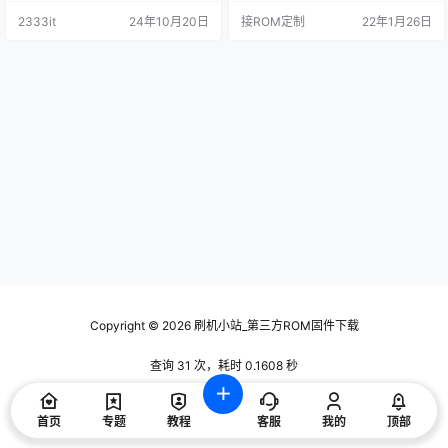
面，用精简版的桌面。 去除了后台
2333it
24年10月20日
接ROM定制
22年1月26日
升级应用，开机下载广告、系统升
级 修改原系统限制，现在可以随意
安装第三方APP。 其他优化 增加了
权限管理接管root（内置完整ROOT
权限干净无任何广告，目前网上的
所有一键ROOT的工具会在ROOT后
接管…
Copyright © 2026
刷机小站_第三方ROM固件下载
查询 31 次，耗时 0.1608 秒
首页
专题
教程
客服
我的
顶部