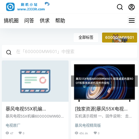
搞机圈
问答
供求
帮助
全部标签
600000MW601
暴风电视55X机编
[独家资源]暴风55X电视
600000MW601主程序
600000MW601-精简桌面内
暴风电视55X机编600000MW601
实机演示视频 一、固件说明： 去除
11161801屏程序30163107
主程序11161801屏程序30163107
置ROOT权限系统刷机固件
了开机广告 去除桌面待机壁纸 去除
电视原厂
暴风电视精简版
配屏ST5461D04-2原厂程序U盘数
通知栏无用的个人中心 去除所有暴
配屏ST5461D04-2原厂程序
升级包
据刷机包
风TV相关的应用（不去除后台会浪
47
0
456.6k
0
U盘数据刷机包
费大量内存资源） 去除了暴风桌