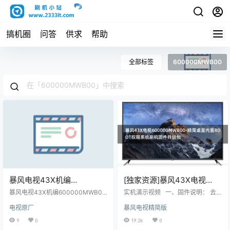
搞机圈
问答
供求
帮助
全部标签
600000MWB00
暴风电视43X机编
[独家资源]暴风43X电视
600000MWB00主程序
600000MWB00-精简桌面内
暴风电视43X机编600000MWB00
实机演示视频 一、固件说明： 去
11161801屏程序30161502配
主程序11161801屏程序30161502
置ROOT权限系统刷机固件
除了开机广告 去除桌面待机壁纸 去
电视原厂
暴风电视精简版
配屏LC430EGY-SJM1原厂程序U
除通知栏无用的个人中心 去除所有
屏LC430EGY-SJM1原厂程
升级包
盘数据刷机包
暴风TV相关的应用（不去除后台会
9
0
19.2k
0
序U盘数据刷机包
浪费大量内存资源） 去除了暴风桌