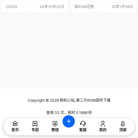
机自启动全部更新为网络触发版**
2333it
24年10月20日
接ROM定制
22年1月26日
开机连上网后才会自启应用** 3，R
OOT权限全部更新为SuperSU，首
次进去请盲操作按*下键* 然后点*确
定*。 4，只删除确定用处的APP，
因此可能会修复一些莫名其妙的问
题。 增…
Copyright © 2026
刷机小站_第三方ROM固件下载
查询 33 次，耗时 0.1666 秒
首页
专题
教程
客服
我的
顶部