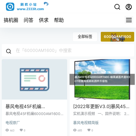
搞机圈
问答
供求
帮助
全部标签
60000AM1600
暴风电视45F机编
[2022年更新V3.0]暴风45F
60000AM1600主程序
电视60000AM1600-精简桌
暴风电视45F机编60000AM1600
实机演示视频 一、固件说明： 202
11161302屏程序30162801
主程序11161302屏程序30162801
面内置ROOT权限系统刷机
2年V3.0更新日志如下： 主要更
电视原厂
暴风电视精简版
配屏V450DJ1-Q01原厂程序U盘数
新：修复MSD系列的开机提示初始
配屏V450DJ1-Q01原厂程序
固件升级包
据刷机包
化 副更新： 1，当贝桌面回退旧版
463
0
685
0
U盘数据刷机包
本，可能解决屏保冲突问题。 2，开