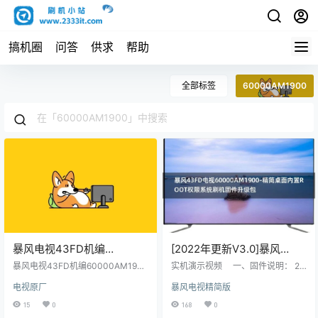
搞机圈
问答
供求
帮助
全部标签
60000AM1900
暴风电视43FD机编
[2022年更新V3.0]暴风
60000AM1900主程序
43FD电视60000AM1900-
暴风电视43FD机编60000AM1900
实机演示视频 一、固件说明： 20
11161301屏程序30163401
主程序11161301屏程序30163401
精简桌面内置ROOT权限系
22年V3.0更新日志如下： 主要更
电视原厂
暴风电视精简版
配屏ST4251B01-1原厂程序U盘数
新：修复MSD系列的开机提示初始
配屏ST4251B01-1原厂程序
统刷机固件升级包
据刷机包
化 副更新： 1，当贝桌面回退旧版
15
0
168
0
U盘数据刷机包
本，可能解决屏保冲突问题。 2，开