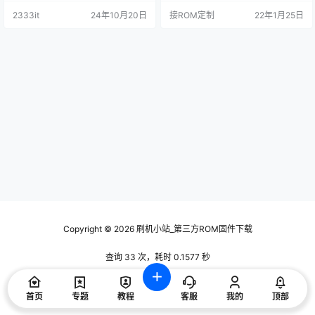
机自启动全部更新为网络触发版**
2333it
24年10月20日
接ROM定制
22年1月25日
开机连上网后才会自启应用** 3，R
OOT权限全部更新为SuperSU，首
次进去请盲操作按*下键* 然后点*确
定*。 4，只删除确定用处的APP，
因此可能会修复一些莫名其…
Copyright © 2026
刷机小站_第三方ROM固件下载
查询 33 次，耗时 0.1577 秒
首页
专题
教程
客服
我的
顶部