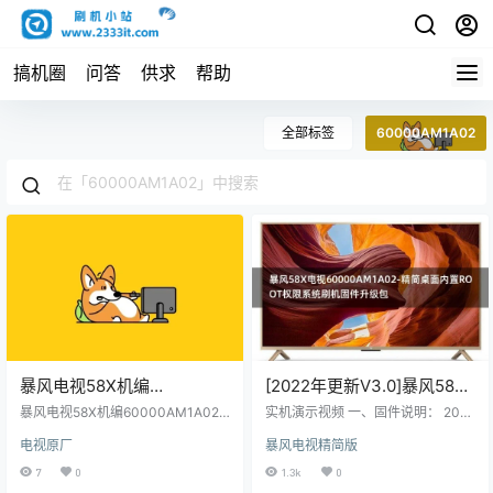
搞机圈
问答
供求
帮助
全部标签
60000AM1A02
暴风电视58X机编
[2022年更新V3.0]暴风58X
60000AM1A02主程序
电视60000AM1A02-精简桌
暴风电视58X机编60000AM1A02
实机演示视频 一、固件说明： 2022
11171101屏程序30173501配
主程序11171101屏程序30173501
面内置ROOT权限系统刷机
年V3.0更新日志如下： 主要更新：
电视原厂
暴风电视精简版
配屏 V580DJ4-QE1原厂程序U盘数
修复MSD系列的开机提示初始化 副
屏 V580DJ4-QE1原厂程序U
固件升级包
据刷机包
更新： 1，当贝桌面回退旧版本，可
7
0
1.3k
0
盘数据刷机包
能解决屏保冲突问题。 2，开机自启