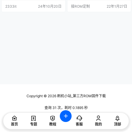
动全部更新为网络触发版**开机连
2333it
24年10月20日
接ROM定制
22年1月27日
上网后才会自启应用** 3，ROOT权
限全部更新为SuperSU，首次进去
请盲操作按*下键* 然后点*确定*。
4，只删除确定用处的APP，因此可
能会修复一些莫名其妙的问题。 增
加了权限管理接…
Copyright © 2026
刷机小站_第三方ROM固件下载
查询 31 次，耗时 0.1895 秒
首页
专题
教程
客服
我的
顶部