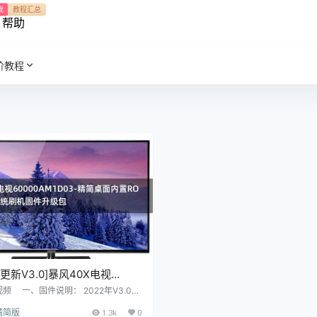
我
教程汇总
帮助
阶教程
年更新V3.0]暴风40X电视
AM1D03-精简桌面内置ROOT
频 一、固件说明： 2022年V3.0更
下： 主要更新：修复MSD系列的开机
统刷机固件升级包
精简版
1.3k
0
 副更新： 1，当贝桌面回退旧版本，