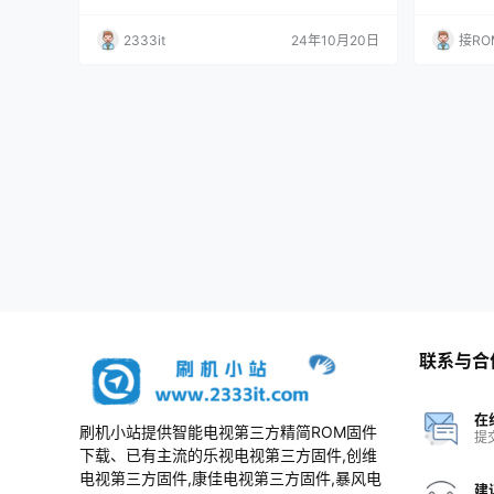
原厂程序U盘数据刷机包
可能解决
新为网络触
2333it
24年10月20日
接RO
3，ROO
请盲操作按
定用处的
联系与合
在
刷机小站提供智能电视第三方精简ROM固件
提
下载、已有主流的乐视电视第三方固件,创维
电视第三方固件,康佳电视第三方固件,暴风电
建