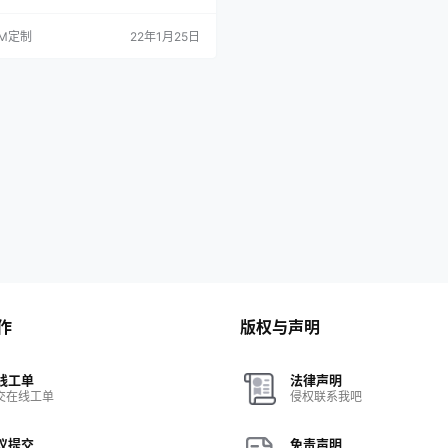
屏保冲突问题。 2，开机自启动全部更
发版**开机连上网后才会自启应用**
M定制
22年1月25日
T权限全部更新为SuperSU，首次进去
*下键* 然后点*确定*。 4，只删除确
APP，因此可能会修复一些莫名其…
作
版权与声明
线工单
法律声明
交在线工单
侵权联系我吧
议提交
免责声明