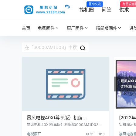
互动交流
有需求点
搞机圈
问答
供求
首页
免费固件
原厂固件
精简版固件
进
暴风电视40X(尊享版）机编
[2022
60000AM1D03主程序11173901屏程
60000
暴风电视40X(尊享版）机编60000AM1D03主
实机演示视
程序11173901屏程序30173902配屏V400HJ6
新日志如
序30173902配屏V400HJ6-PE1(C5)
权限系
电视原厂
31
0
暴风电视
-PE1(C5)原厂程序U盘数据刷机包
提示初始化