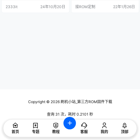
机自启动全部更新为网络触发版**
2333it
24年10月20日
接ROM定制
22年1月26日
开机连上网后才会自启应用** 3，R
OOT权限全部更新为SuperSU，首
次进去请盲操作按*下键* 然后点*确
定*。 4，只删除确定用处的APP，
因此可能会修复一些莫名其妙的问
题。 注…
Copyright © 2026
刷机小站_第三方ROM固件下载
查询 31 次，耗时 0.2101 秒
首页
专题
教程
客服
我的
顶部