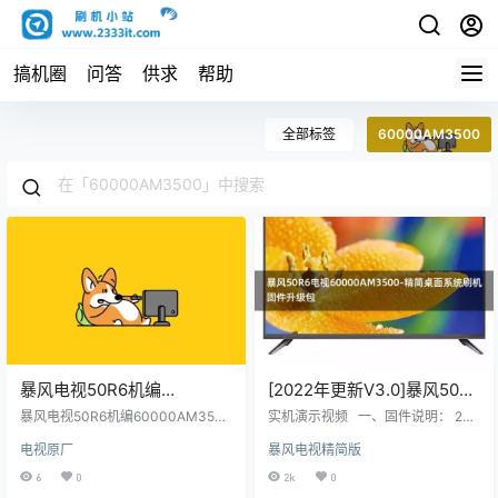
搞机圈
问答
供求
帮助
全部标签
60000AM3500
暴风电视50R6机编
[2022年更新V3.0]暴风50R6
60000AM3500主程序
电视60000AM3500-精简桌
暴风电视50R6机编60000AM3500
实机演示视频 一、固件说明： 202
11170402屏程序30164502
主程序11170402屏程序30164502
面系统刷机固件升级包
2年V3.0更新日志如下： 主要更
电视原厂
暴风电视精简版
配屏V500DJ7-ME5(C5)原厂程序U
新：修复MSD系列的开机提示初始
配屏V500DJ7-ME5(C5)原
盘数据刷机包
化 副更新： 1，当贝桌面回退旧版
6
0
2k
0
厂程序U盘数据刷机包
本，可能解决屏保冲突问题。 2，开