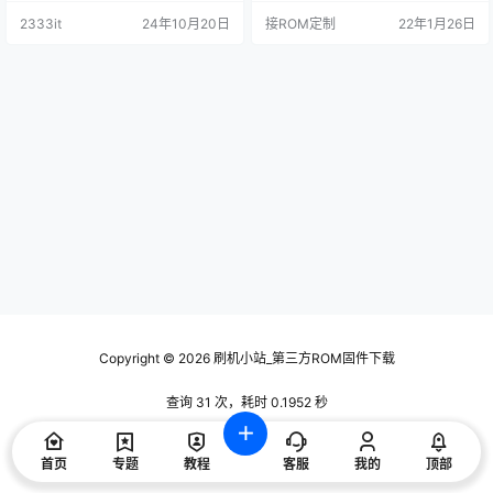
机自启动全部更新为网络触发版**
2333it
24年10月20日
接ROM定制
22年1月26日
开机连上网后才会自启应用** 3，R
OOT权限全部更新为SuperSU，首
次进去请盲操作按*下键* 然后点*确
定*。 4，只删除确定用处的APP，
因此可能会修复一些莫名其妙的问
题。 注…
Copyright © 2026
刷机小站_第三方ROM固件下载
查询 31 次，耗时 0.1952 秒
首页
专题
教程
客服
我的
顶部