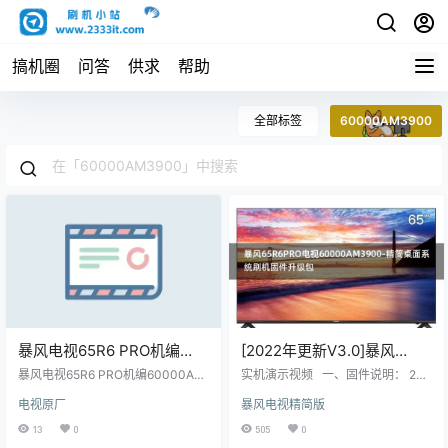
搞机圈
问答
供求
帮助
全部标签
60000AM3900
暴风电视65R6 PRO机编
[2022年更新V3.0]暴风
60000AM3900主程序
65R6PRO电视
暴风电视65R6 PRO机编60000AM
实机演示视频 一、固件说明： 202
11170402屏程序30164504
3900主程序11170402屏程序3016
60000AM3900-精简桌面系
2年V3.0更新日志如下： 主要更
电视原厂
暴风电视精简版
4504配屏V650DJ4-KS6(T5)原厂
新：修复MSD系列的开机提示初始
配屏V650DJ4-KS6(T5)原厂
统刷机固件升级包
程序U盘数据刷机包
化 副更新： 1，当贝桌面回退旧版
13
0
505
0
程序U盘数据刷机包
本，可能解决屏保冲突问题。 2，开