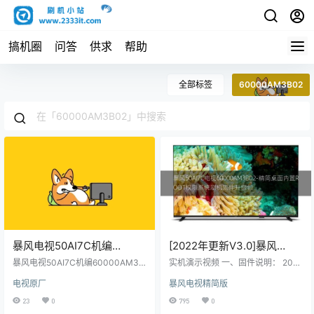
搞机圈
问答
供求
帮助
全部标签
60000AM3B02
暴风电视50AI7C机编
[2022年更新V3.0]暴风
60000AM3B02主程序
50AI7C电视
暴风电视50AI7C机编60000AM3B
实机演示视频 一、固件说明： 2022
11171101屏程序30180601配
02主程序11171101屏程序3018060
60000AM3B02-精简桌面内
年V3.0更新日志如下： 主要更新：
电视原厂
暴风电视精简版
1配屏V500DJ6-QE1原厂程序U盘
修复MSD系列的开机提示初始化 副
屏V500DJ6-QE1原厂程序U
置ROOT权限系统刷机固件
数据刷机包
更新： 1，当贝桌面回退旧版本，可
23
0
795
0
盘数据刷机包
升级包
能解决屏保冲突问题。 2，开机自启