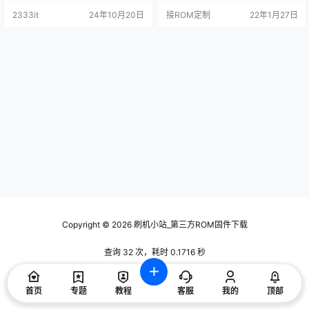
动全部更新为网络触发版**开机连
2333it
24年10月20日
接ROM定制
22年1月27日
上网后才会自启应用** 3，ROOT权
限全部更新为SuperSU，首次进去
请盲操作按*下键* 然后点*确定*。
4，只删除确定用处的APP，因此可
能会修复一些莫名其妙的问题。 增
加了权限管理接…
Copyright © 2026
刷机小站_第三方ROM固件下载
查询 32 次，耗时 0.1716 秒
首页
专题
教程
客服
我的
顶部