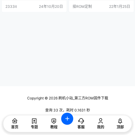
机自启动全部更新为网络触发版**
2333it
24年10月20日
接ROM定制
22年1月25日
开机连上网后才会自启应用** 3，R
OOT权限全部更新为SuperSU，首
次进去请盲操作按*下键* 然后点*确
定*。 4，只删除确定用处的APP，
因此可能会修复一些莫名其…
Copyright © 2026
刷机小站_第三方ROM固件下载
查询 33 次，耗时 0.1631 秒
首页
专题
教程
客服
我的
顶部