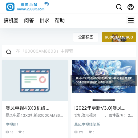
搞机圈
问答
供求
帮助
全部标签
60000AM8603
暴风电视43X3机编
[2022年更新V3.0]暴风
60000AM8603主程序
43X3电视60000AM8603-
暴风电视43X3机编60000AM860
实机演示视频 一、固件说明： 20
11174201屏程序30174201
3主程序11174201屏程序30174201
精简桌面内置ROOT权限系
22年V3.0更新日志如下： 主要更
电视原厂
暴风电视精简版
配屏V430HJ1-Q01(B1)原厂程序U
新：修复MSD系列的开机提示初始
配屏V430HJ1-Q01(B1)原厂
统刷机固件升级包
盘数据刷机包
化 副更新： 1，当贝桌面回退旧版
10
0
178
0
程序U盘数据刷机包
本，可能解决屏保冲突问题。 2，开