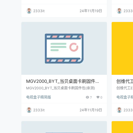
2333it
24年11月19日
2333i
MGV2000_BYT_当贝桌面卡刷固件包
创维代
(亲测)
E900V2
MGV2000_BYT_当贝桌面卡刷固件包(亲测)
创维代工E90
05L芯片
S905
电视盒子精简版
7
0
电视盒子
教程)(亲测
固件包(
2333it
24年11月19日
2333i