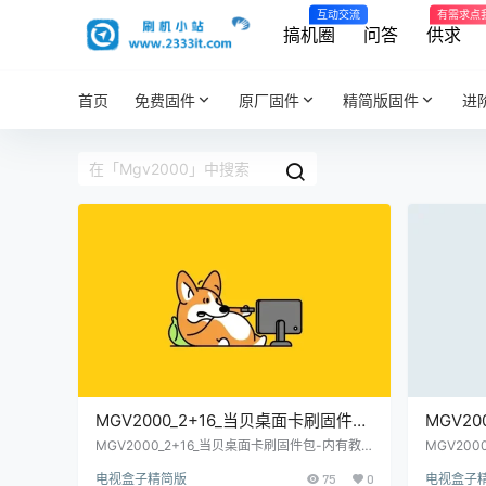
互动交流
有需求点
搞机圈
问答
供求
首页
免费固件
原厂固件
精简版固件
进
MGV2000_2+16_当贝桌面卡刷固件
MGV20
包-内有教程(亲测)
4.4.
MGV2000_2+16_当贝桌面卡刷固件包-内有教
MGV200
程(亲测)
贝桌面卡刷
(亲测)
电视盒子精简版
75
0
电视盒子