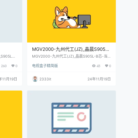
MGV2000-九州代工(JZ)_晶晨S905L-
_S905L
B芯-当贝桌面-免拆机卡刷固件包(亲
S905L3
MGV2000-九州代工(JZ)_晶晨S905L-B芯-当
刷固件包(亲
贝桌面-免拆机卡刷固件包(亲测)
包(亲测)
测)
260
0
电视盒子精简版
45
0
年11月19日
2333it
24年11月19日