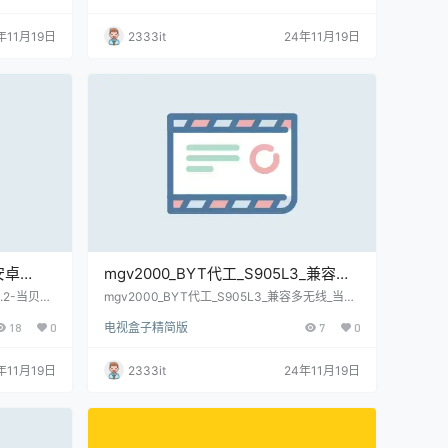
年11月19日
2333it
24年11月19日
安卓
mgv2000_BYT代工_S905L3_兼容多
包(内有
无线_当贝桌面线刷固件包(支持移动_
4.2-当贝桌
mgv2000_BYT代工_S905L3_兼容多无线_当贝
)
桌面线刷固件包(支持移动_电信_联通遥控)(内有
电信_联通遥控)(内有3个固件)(亲测)
18
0
电视盒子精简版
7
0
3个固件)(亲测)
年11月19日
2333it
24年11月19日