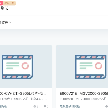
我
教程汇总
帮助
阶教程
00-CW代工-S905L芯片-安卓
E900V21E_ MGV2000-S90
2-当贝桌面卡刷固件包(内有教程)
CW代工-通刷-当贝桌面线刷
0-CW代工-S905L芯片-安卓4.4.2-当
E900V21E_ MGV2000-S905l2芯
固件包(内有教程)(亲测)
通刷-当贝桌面线刷固件包(亲测)
测)
精简版
51
0
电视盒子精简版