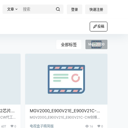
文章
登录
快速注册
投稿
全部标签
Mgv2000
5l2芯片-
MGV2000_E900V21E_E900V21C-
固件包(亲
CW创维代工--兼容7668无线-当贝桌
片-CW代工-
MGV2000_E900V21E_E900V21C-CW创维代
工--兼容7668无线-当贝桌面免拆机U盘刷机固
面免拆机U盘刷机固件包(亲测)
407
0
电视盒子精简版
16
0
件包(亲测)