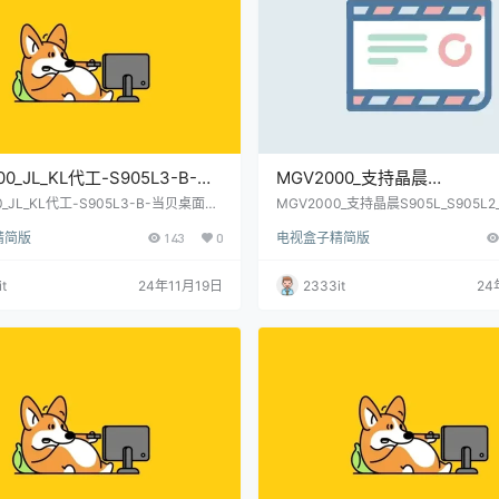
00_JL_KL代工-S905L3-B-当
MGV2000_支持晶晨
线刷固件包-内有短接点和教程
S905L_S905L2_S905L3芯片
0_JL_KL代工-S905L3-B-当贝桌面线
MGV2000_支持晶晨S905L_S905L2_
内有短接点和教程(亲测)
芯片_S905L系列通刷_安卓4.4.2-线
系列通刷_安卓4.4.2-线刷固件
精简版
143
0
电视盒子精简版
测)
t
24年11月19日
2333it
24